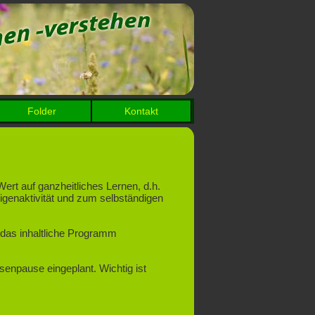
Folder
Kontakt
ert auf ganzheitliches Lernen, d.h.
Eigenaktivität und zum selbständigen
r das inhaltliche Programm
senpause eingeplant. Wichtig ist