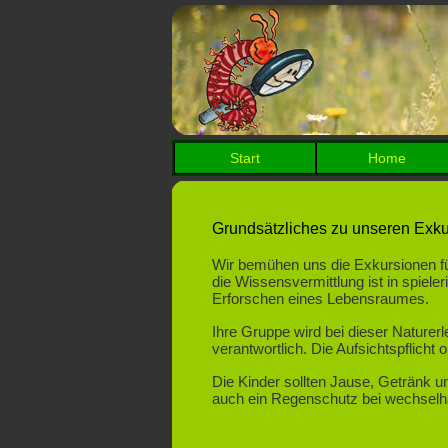
Start
Home
Grundsätzliches zu unseren Exku
Wir bemühen uns die Exkursionen für
die Wissensvermittlung ist in spiele
Erforschen eines Lebensraumes.
Ihre Gruppe wird bei dieser Naturer
verantwortlich. Die Aufsichtspflicht
Die Kinder sollten Jause, Getränk u
auch ein Regenschutz bei wechselh